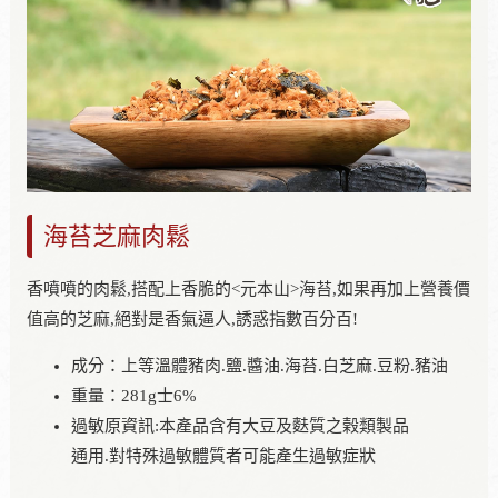
海苔芝麻肉鬆
香噴噴的肉鬆,搭配上香脆的<元本山>海苔,如果再加上營養價
值高的芝麻,絕對是香氣逼人,誘惑指數百分百!
成分：上等溫體豬肉.鹽.醬油.海苔.白芝麻.豆粉.豬油
重量：281g士6%
過敏原資訊:本產品含有大豆及麩質之榖類製品
通用.對特殊過敏體質者可能產生過敏症狀