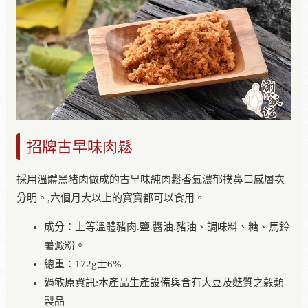
招牌古早味肉鬆
採用溫體黑豬肉做成的古早味純肉鬆香氣濃郁撲鼻口感層次
分明。,六個月大以上的寶寶都可以食用。
成分：上等溫體豬肉.鹽.醬油.豬油、調味料、糖、馬鈴
薯澱粉。
總重：172g士6%
過敏原資訊:本產品生產設備與含有大豆及麩質之榖類
製品