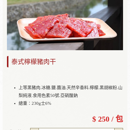
泰式檸檬豬肉干
上等黑豬肉.冰糖.鹽.醬油.天然辛香料.檸檬.黑胡椒粉.山
梨純液.食用色素50號.亞硝酸鈉
總重：230g士6%
$ 250 / 包