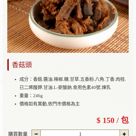
香菇頭
成分：香菇.醬油.辣椒.糖.甘草.五香粉.八角.丁香.肉桂.
已二烯酸鉀.甘油.L-麥酸鈉.食用色素40號.煉乳
重量：246g
價格如有異動,依門市價格為主
$ 150 / 包
購買數量