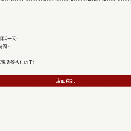
則順延一天。
時間。
類.香脆杏仁肉干)
店面資訊