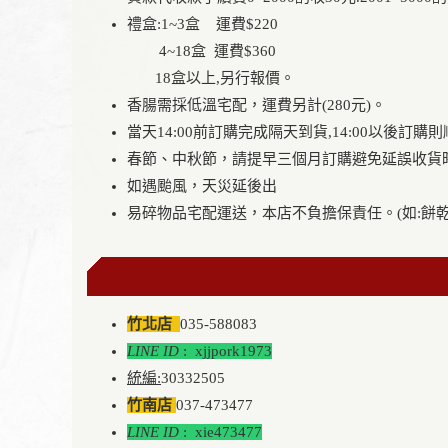
禮盒:1~3盒 運費$220
4~18盒 運費$360
18盒以上,另行報價。
香腸需採低溫宅配，運費另計(280元)。
當天14:00前訂購完成隔天到貨,14:00以後訂購
春節、中秋節，請提早三個月訂購避免延誤收貨
如遇颱風，天災延後出
易碎物品宅配運送，本店不負擔保責任。(如:餅乾
竹北店
035-588083
LINE ID
: xjjpork1973
統編:
30332505
竹南店
037-473477
LINE ID
: xie473477