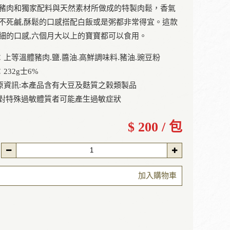
豬肉和獨家配料與天然素材所做成的特製肉鬆，香氣
不死鹹,酥鬆的口感搭配白飯或是粥都非常得宜。這款
細的口感,六個月大以上的寶寶都可以食用。
：上等溫體豬肉.鹽.醬油.高鮮調味料.豬油.豌豆粉
232g士6%
原資訊:本產品含有大豆及麩質之榖類製品
.對特殊過敏體質者可能產生過敏症狀
$ 200 / 包
加入購物車