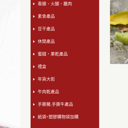
香腸、火腿、臘肉
素食產品
豆干產品
休閒產品
蜜餞‧果乾產品
禮盒
年貨大街
牛肉乾產品
手撕豬.手撕牛產品
紙袋+塑膠購物袋加購