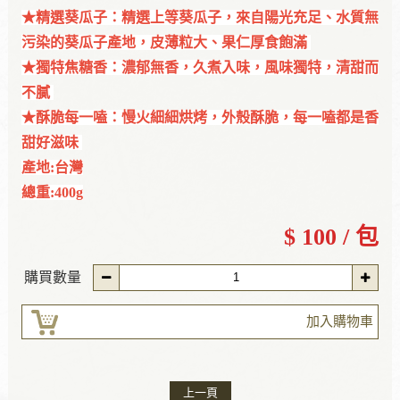
★精選葵瓜子：精選上等葵瓜子，來自陽光充足、水質無
污染的葵瓜子產地，皮薄粒大、果仁厚食飽滿
★獨特焦糖香：濃郁無香，久煮入味，風味獨特，清甜而
不膩
★酥脆每一嗑：慢火細細烘烤，外殼酥脆，每一嗑都是香
甜好滋味
產地:台灣
總重:400g
$ 100 / 包
購買數量
加入購物車
上一頁